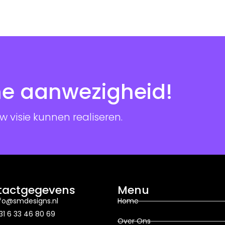
ne aanwezigheid!
 visie kunnen realiseren.
tactgegevens
Menu
nfo@smdesigns.nl
Home
31 6 33 46 80 69
Over Ons