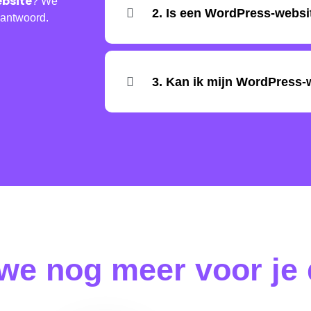
bsite
? We
2. Is een WordPress-webs
eantwoord.
3. Kan ik mijn WordPress-
we nog meer voor je